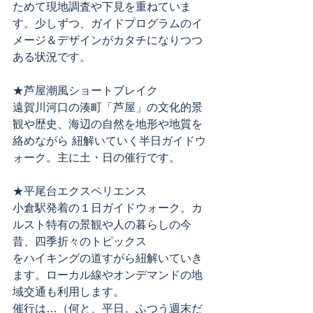
ためて現地調査や下見を重ねていま
す。少しずつ、ガイドプログラムのイ
メージ＆デザインがカタチになりつつ
ある状況です。
★芦屋潮風ショートブレイク
遠賀川河口の湊町「芦屋」の文化的景
観や歴史、海辺の自然を地形や地質を
絡めながら 紐解いていく半日ガイドウ
ォーク。主に土・日の催行です。
★平尾台エクスペリエンス
小倉駅発着の１日ガイドウォーク。カ
ルスト特有の景観や人の暮らしの今
昔、四季折々のトピックス
をハイキングの道すがら紐解いていき
ます。ローカル線やオンデマンドの地
域交通も利用します。
催行は…（何と、平日。ふつう週末だ