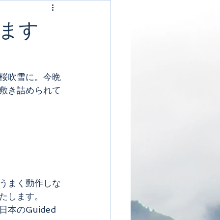
ます
桜吹雪に。今晩
敷き詰められて
うまく動作しな
たします。
のGuided 