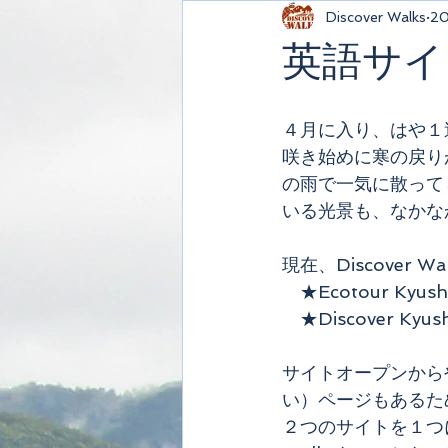
Discover Walks
2
英語サイ
４月に入り、はや１
咲き始めに寒の戻り
の雨で一気に散って
いる光景も、なかな
現在、Discover
　★Ecotour Kyus
　★Discover Kyus
サイトオープンから
い）ページもあるた
２つのサイトを１つ