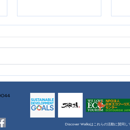
20
クラブ「里さんぽ」始まりま
す。
044
​Discover Walksはこれらの活動に賛