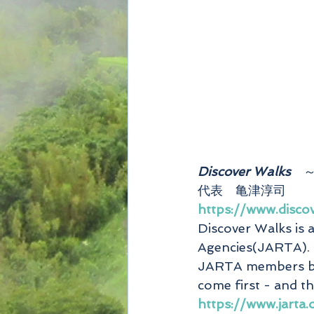
Discover Walks
　
代表　亀津淳司
https://www.disco
Discover Walks is 
Agencies(JARTA).
JARTA members beli
come first - and t
https://www.jarta.