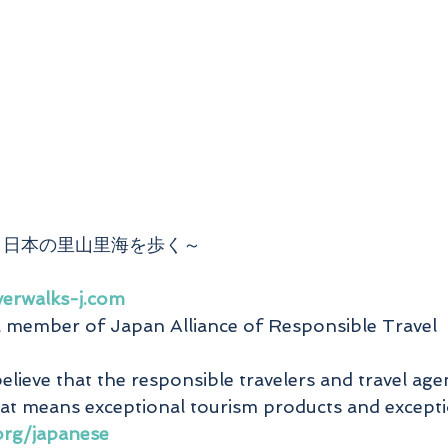
～日本の里山里海を歩く～
verwalks-j.com
a member of Japan Alliance of Responsible Travel 
eve that the responsible travelers and travel agen
hat means exceptional tourism products and exceptio
org/japanese