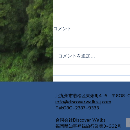
コメント
コメントを追加…
☆期間限定☆２つのプライベ
ートツアーin北九州
北九州市若松区東畑町4-6 〒808-0
info@discoverwalks-j.com
Tel:080-2387-9333
合同会社Discover Walks
福岡県知事登録旅行業第3-662号