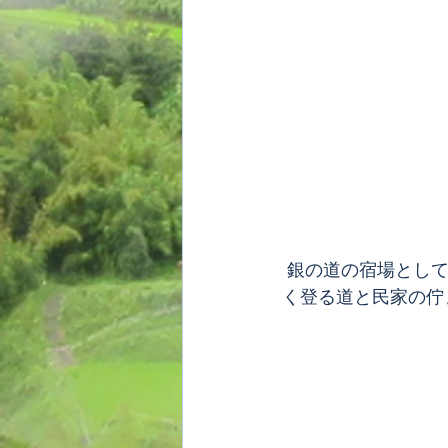
 銀の道の宿場として、また銀を運ぶ歩荷・牛馬の中継地としても栄えた里。峠へ向けて緩
く登る道と民家の佇