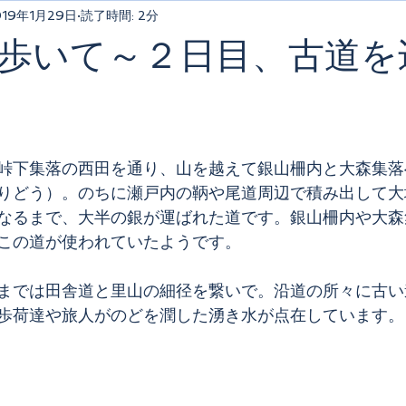
019年1月29日
読了時間: 2分
歩いて～２日目、古道を
峠下集落の西田を通り、山を越えて銀山柵内と大森集落
りどう）。のちに瀬戸内の鞆や尾道周辺で積み出して大
なるまで、大半の銀が運ばれた道です。銀山柵内や大森
この道が使われていたようです。
までは田舎道と里山の細径を繋いで。沿道の所々に古い
歩荷達や旅人がのどを潤した湧き水が点在しています。