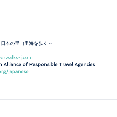
～日本の里山里海を歩く～
verwalks-j.com
 Alliance of Responsible Travel Agencies
org/japanese