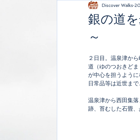
Discover Walks
2
銀の道を
～
２日目。温泉津から
道（ゆのつおきどま
が中心を担うように
日常品等は近世まで
温泉津から西田集落
跡、苔むした石畳、