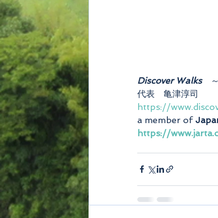
Discover Walks
　
代表　亀津淳司
https://www.disco
a member of 
Japan
https://www.jarta.