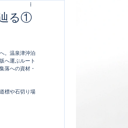
辿る①
へ。温泉津沖泊
坂へ運ぶルート
集落への資材・
道標や石切り場