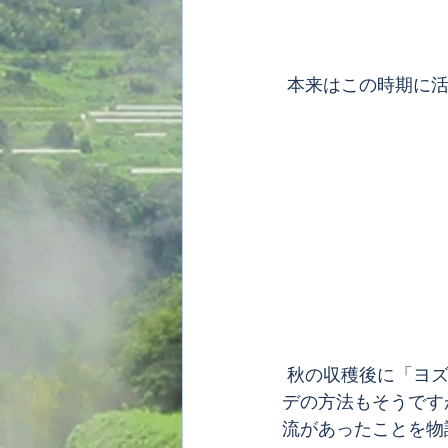
 本来はこの時期に
 秋の収穫後に「ヨズクハデ」という特有の刈り干しを伝承する峠下集落の西田。ヨズクハ
デの方法もそうです
流があったことを物