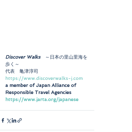
Discover Walks
　～日本の里山里海を
歩く～
代表　亀津淳司
https://www.discoverwalks-j.com
a member of Japan Alliance of 
Responsible Travel Agencies 
https://www.jarta.org/japanese