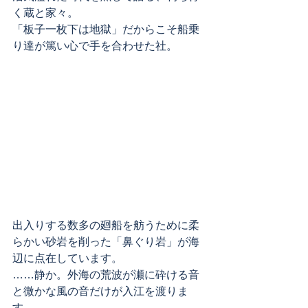
く蔵と家々。
「板子一枚下は地獄」だからこそ船乗
り達が篤い心で手を合わせた社。
出入りする数多の廻船を舫うために柔
らかい砂岩を削った「鼻ぐり岩」が海
辺に点在しています。
……静か。外海の荒波が瀬に砕ける音
と微かな風の音だけが入江を渡りま
す。