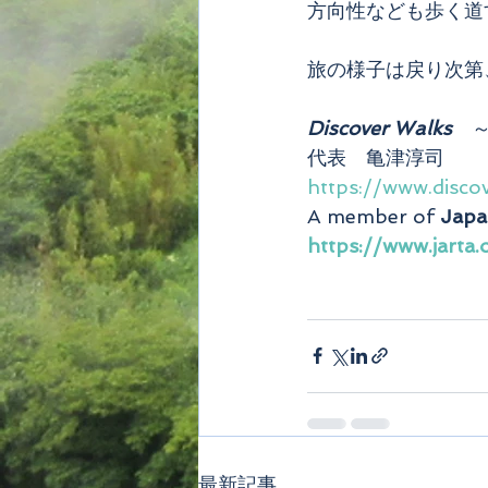
方向性なども歩く道
旅の様子は戻り次第、
Discover Walks
　
代表　亀津淳司
https://www.disco
A member of 
Japa
https://www.jarta.
最新記事