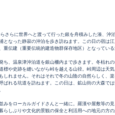
浦となった静寂の沖泊を歩き訪ねます。この日の宿は江
、重伝建（重要伝統的建造物群保存地区）となっている
発ち、温泉津沖泊道を銀山柵内まで歩きます。冬枯れの
道標や史跡を縫いながら峠を越える山径。峠周辺は天気
もしれません。それはそれで冬の山陰の自然らしく、楽
呼ばれる坑道を訪ねます。この日は、鉱山街の大森では
。
並みをローカルガイドさんと一緒に。羅漢や屋敷等の見
暮らしぶりや文化的景観の保全と利活用への地元の方の