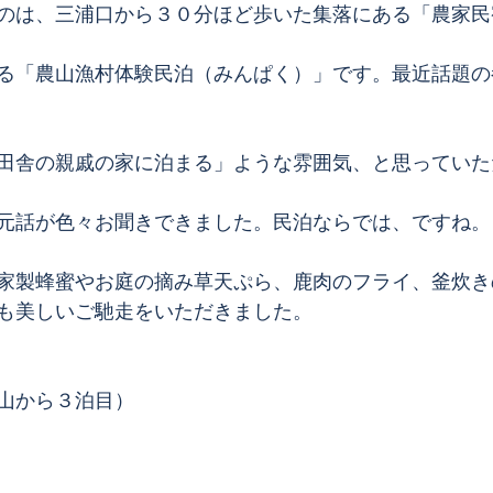
のは、三浦口から３０分ほど歩いた集落にある「農家民
る「農山漁村体験民泊（みんぱく）」です。最近話題の
田舎の親戚の家に泊まる」ような雰囲気、と思っていた
元話が色々お聞きできました。民泊ならでは、ですね。
家製蜂蜜やお庭の摘み草天ぷら、鹿肉のフライ、釜炊き
も美しいご馳走をいただきました。
山から３泊目）