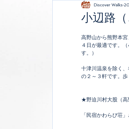
Discover Walks
2
小辺路（
高野山から熊野本宮
４日が最適です。（
す。）
十津川温泉を除く、
の２～３軒です。歩
★野迫川村大股（高
「民宿かわらび荘」