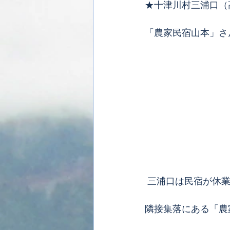
★十津川村三浦口（
「農家民宿山本」さ
 三浦口は民宿が休
隣接集落にある「農