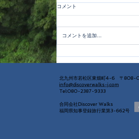
コメント
コメントを追加…
☆期間限定☆２つのプライベ
ートツアーin北九州
北九州市若松区東畑町4-6 〒808-0
info@discoverwalks-j.com
Tel:080-2387-9333
合同会社Discover Walks
福岡県知事登録旅行業第3-662号