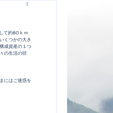
にして約80ｋｍ
いくつかの大き
構成資産の１つ
々の生活の径
まにはご迷惑を