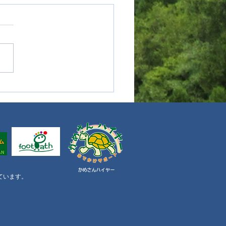
年目に入ります。感謝。
​かめさんハイヤー
同しています。