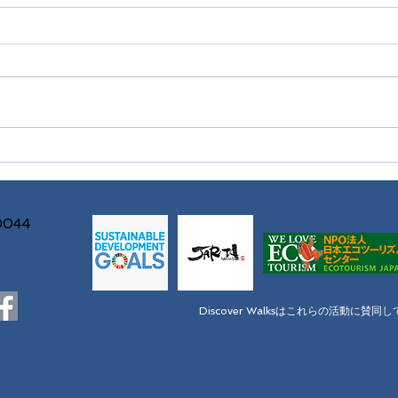
20
クラブ「里さんぽ」始まりま
す。
044
​Discover Walksはこれらの活動に賛